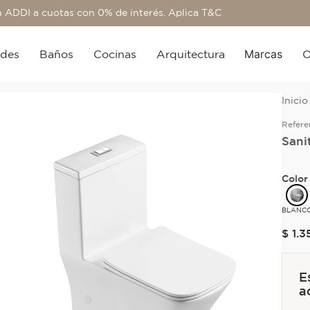
 ADDI a cuotas con 0% de interés. Aplica T&C
Marcas
edes
Baños
Cocinas
Arquitectura
O
Refere
Sani
Color
BLANC
$
1
.
3
E
a