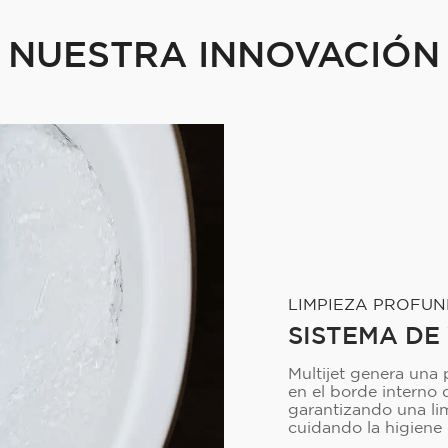
NUESTRA INNOVACIÓN
LIMPIEZA PROFU
SISTEMA DE
Multijet genera una
en el borde interno d
garantizando una lim
cuidando la higiene 