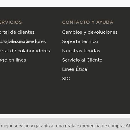
ERVICIOS
CONTACTO Y AYUDA
rtal de clientes
Cambios y devoluciones
tos personales
ortal de proveedores
Soporte técnico
rtal de colaboradores
Nuestras tiendas
go en línea
Servicio al Cliente
Línea Ética
SIC
Medios de pago y sitio seguro
n mejor servicio y garantizar una grata experiencia de compra. A