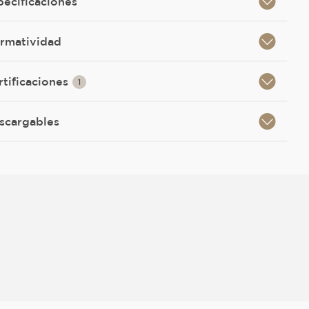
pecificaciones
rmatividad
rtificaciones
1
scargables