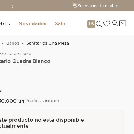
Sale hasta 70% 
Selecciona tu ciudad
tros
Novedades
Sale
Baños
Sanitarios Una Pieza
ncia:
KS09BL040
tario Quadra Blanco
O
50
.
000
un
*Precio IVA incluido
ste producto no está disponible
ctualmente