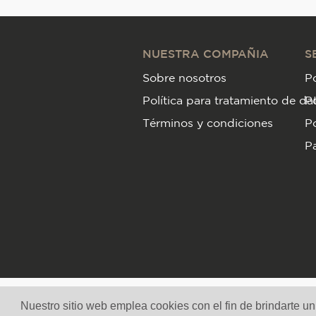
NUESTRA COMPAÑIA
S
Sobre nosotros
Po
Política para tratamiento de da
P
Términos y condiciones
Po
Pa
Nuestro sitio web emplea cookies con el fin de brindarte u