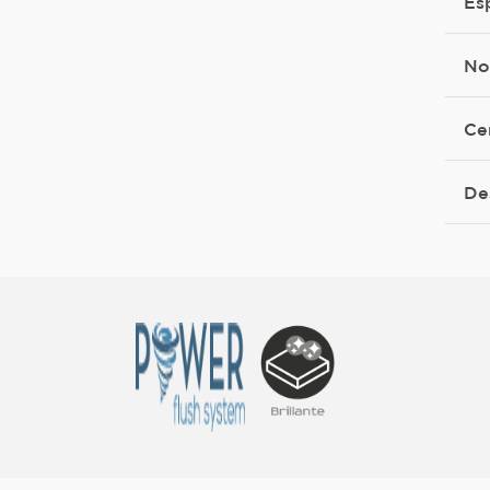
Es
No
Ce
De