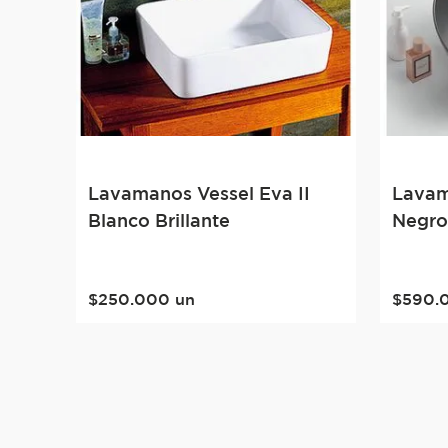
Lavamanos Vessel Eva II
Lavam
Blanco Brillante
Negro
$
250
.
000
un
$
590
.