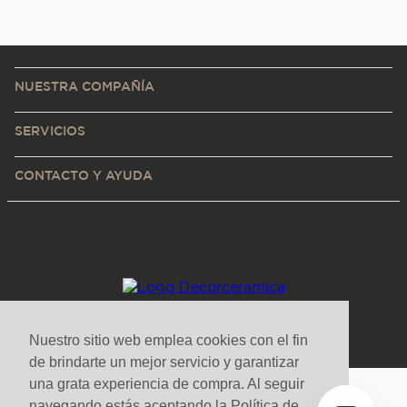
NUESTRA COMPAÑÍA
SERVICIOS
CONTACTO Y AYUDA
Nuestro sitio web emplea cookies con el fin
de brindarte un mejor servicio y garantizar
una grata experiencia de compra. Al seguir
navegando estás aceptando la Política de