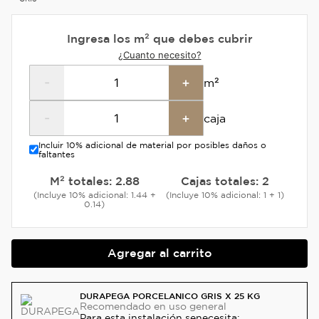
Ingresa los m² que debes cubrir
¿Cuanto necesito?
-
+
m²
-
+
caja
Incluir 10% adicional de material por posibles daños o
faltantes
M² totales:
2.88
Cajas totales:
2
(Incluye 10% adicional: 1.44 +
(Incluye 10% adicional: 1 + 1)
0.14)
Agregar al carrito
DURAPEGA PORCELANICO GRIS X 25 KG
Recomendado
en uso general
Para esta instalación se
necesita: