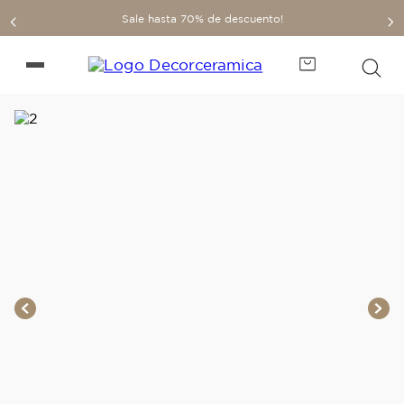
Sale hasta 70% de descuento!