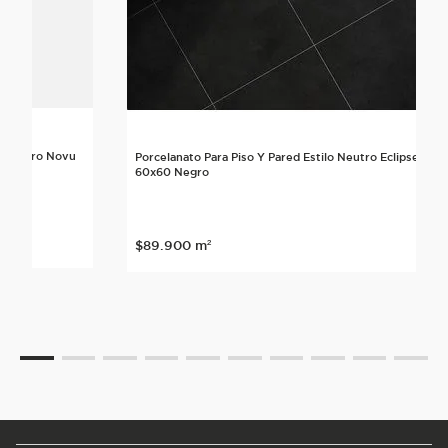
lo Neutro Novu
Porcelanato Para Piso Y Pared Estilo Neutro Eclipse
60x60 Negro
nte
$
89
.
900
m²