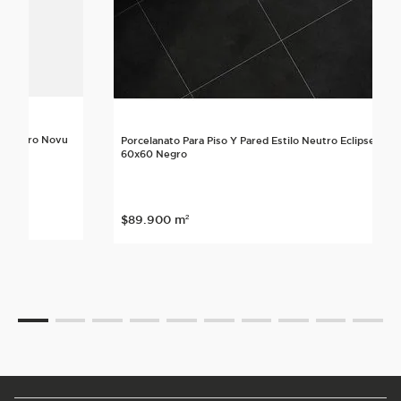
lo Neutro Novu
Porcelanato Para Piso Y Pared Estilo Neutro Eclipse
60x60 Negro
nte
$
89
.
900
m²