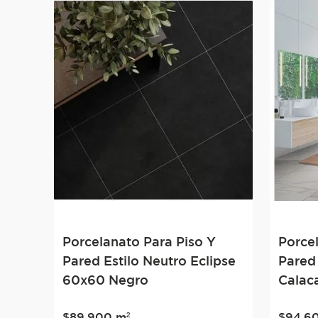
Porcelanato Para Piso Y
Porce
Pared Estilo Neutro Eclipse
Pared 
60x60 Negro
Calac
$
89
.
900
m²
$
94
.
6