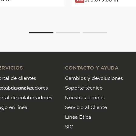
ERVICIOS
CONTACTO Y AYUDA
rtal de clientes
Cambios y devoluciones
tos personales
ortal de proveedores
Soporte técnico
rtal de colaboradores
Nuestras tiendas
go en línea
Servicio al Cliente
Línea Ética
SIC