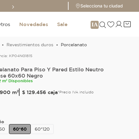
Sale hasta 70% 
Selecciona tu ciudad
tros
Novedades
Sale
Revestimientos duros
Porcelanato
ncia:
KP04NG1815
elanato Para Piso Y Pared Estilo Neutro
pse 60x60 Negro
2 m² Disponibles
900
m²
$ 129.456
caja
*Precio IVA incluido
O
ño
60
60*60
60*120