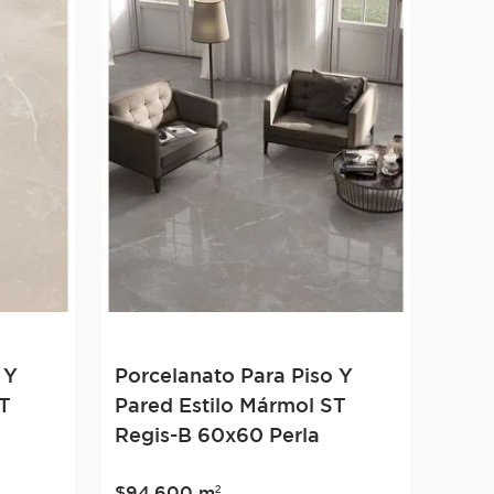
 Y
Porcelanato Para Piso Y
ST
Pared Estilo Mármol ST
Regis-B 60x60 Perla
$
94
.
600
m²