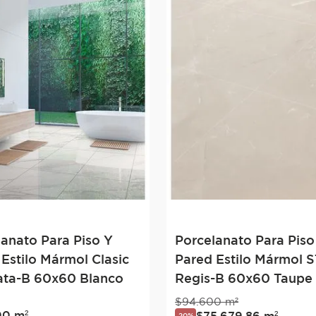
lanato Para Piso Y
Porcelanato Para Piso
Estilo Mármol Clasic
Pared Estilo Mármol 
ata-B 60x60 Blanco
Regis-B 60x60 Taupe
$
94
.
600
m²
00
m²
$
75
.
679
,
86
m²
20%