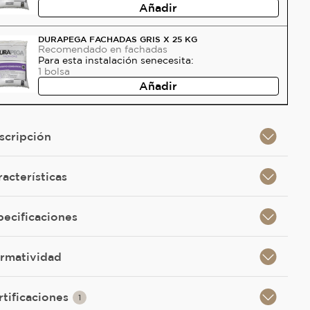
Añadir
DURAPEGA FACHADAS GRIS X 25 KG
Recomendado
en fachadas
Para esta instalación se
necesita:
1
bolsa
Añadir
scripción
racterísticas
pecificaciones
rmatividad
rtificaciones
1