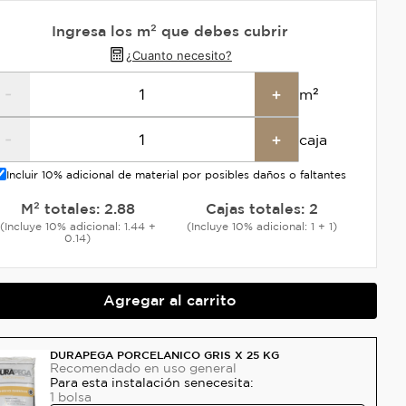
Ingresa los m² que debes cubrir
¿Cuanto necesito?
-
+
m²
-
+
caja
Incluir 10% adicional de material por posibles daños o faltantes
M² totales:
2.88
Cajas totales:
2
(Incluye 10% adicional: 1.44 +
(Incluye 10% adicional: 1 + 1)
0.14)
Agregar al carrito
DURAPEGA PORCELANICO GRIS X 25 KG
Recomendado
en uso general
Para esta instalación se
necesita:
1
bolsa