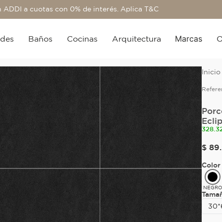
 ADDI a cuotas con 0% de interés. Aplica T&C
Marcas
edes
Baños
Cocinas
Arquitectura
O
Refere
Porc
Ecli
328.3
$
89
.
Color
NEGR
Tama
30*