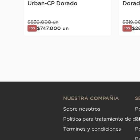
Urban-CP Dorado
Dorado
$
830
.
000
un
$
319
.
0
$
747
.
000
un
$
2
10%
10%
NUESTRA COMPAÑIA
S
Sobre nosotros
Po
Política para tratamiento de da
P
Términos y condiciones
Po
Pa