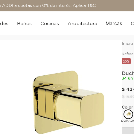
 ADDI a cuotas con 0% de interés. Aplica T&C
Marcas
edes
Baños
Cocinas
Arquitectura
O
Refere
20%
Duch
34 un
$
42
$
53
Color
DORAD