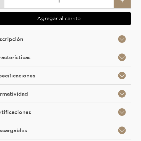
＋
Agregar al carrito
scripción
racterísticas
pecificaciones
rmatividad
rtificaciones
scargables