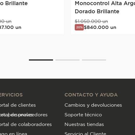
 Brillante
Monocontrol Alta Arg
Dorado Brillante
00
un
$
1
.
050
.
000
un
87
.
100
un
$
840
.
000
un
20%
ERVICIOS
CONTACTO Y AYUDA
rtal de clientes
Cambios y devoluciones
tos personales
ortal de proveedores
Soporte técnico
rtal de colaboradores
Nuestras tiendas
go en línea
Servicio al Cliente