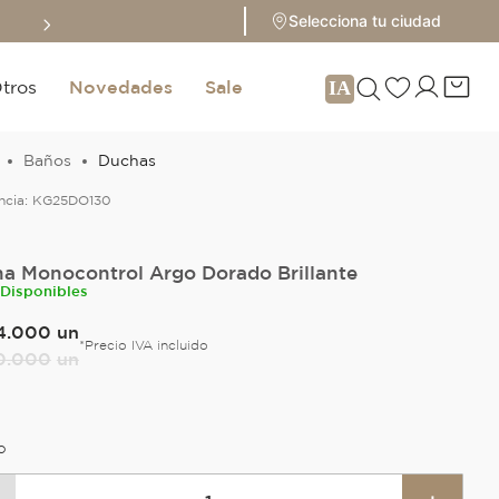
Sale hasta 70% 
Selecciona tu ciudad
tros
Novedades
Sale
Baños
Duchas
ncia:
KG25DO130
a Monocontrol Argo Dorado Brillante
 Disponibles
4
.
000
un
*Precio IVA incluido
0
.
000
un
O