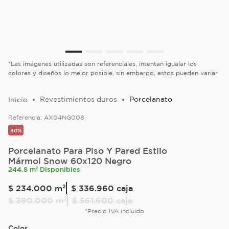
*Las imágenes utilizadas son referenciales, intentan igualar los
colores y diseños lo mejor posible, sin embargo, estos pueden variar
Revestimientos duros
Porcelanato
Referencia:
AX04NG008
40%
Porcelanato Para Piso Y Pared Estilo
Mármol Snow 60x120 Negro
244.8 m² Disponibles
$
234
.
000
m²
$ 336.960
caja
$
390
.
000
m²
$ 561.600
caja
*Precio IVA incluido
Color