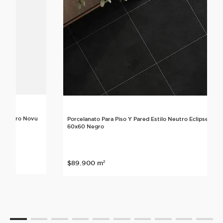
lo Neutro Novu
Porcelanato Para Piso Y Pared Estilo Neutro Eclipse
60x60 Negro
nte
$
89
.
900
m²