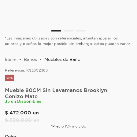
*Las imágenes utilizadas son referenciales, intentan igualar los
colores y diseños lo mejor posible, sin embargo, estos pueden variar
Baños
Muebles de Baño
Referencia:
KS23CZ383
20%
Mueble 80CM Sin Lavamanos Brooklyn
Cenizo Mate
35 un Disponibles
$
472
.
000
un
$
590
.
000
un
*Precio IVA incluido
Color