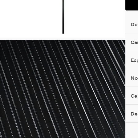
De
Ca
Es
No
Ce
De