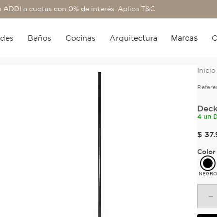
 ADDI a cuotas con 0% de interés. Aplica T&C
Marcas
edes
Baños
Cocinas
Arquitectura
O
Refere
Deck
4 un 
$
37
.
Color
NEGR
－