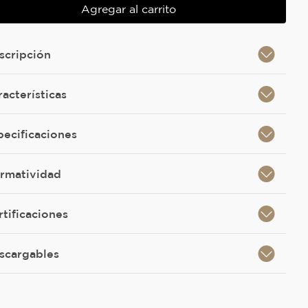
Agregar al carrito
scripción
racterísticas
pecificaciones
rmatividad
rtificaciones
scargables