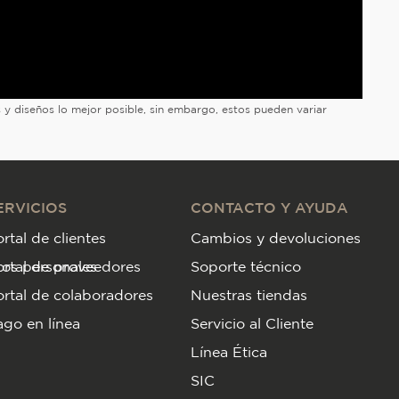
es y diseños lo mejor posible, sin embargo, estos pueden variar
ERVICIOS
CONTACTO Y AYUDA
rtal de clientes
Cambios y devoluciones
tos personales
ortal de proveedores
Soporte técnico
rtal de colaboradores
Nuestras tiendas
go en línea
Servicio al Cliente
Línea Ética
SIC