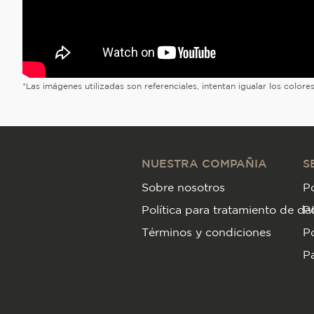
*Las imágenes utilizadas son referenciales, intentan igualar los color
NUESTRA COMPAÑIA
S
Sobre nosotros
Po
Política para tratamiento de da
P
Términos y condiciones
Po
Pa