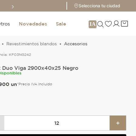
Sale hasta 70% 
Selecciona tu ciudad
tros
Novedades
Sale
Revestimientos blandos
Accesorios
ncia:
KF03NG242
 Duo Viga 2900x40x25 Negro
Disponibles
900
un
*Precio IVA incluido
O
＋