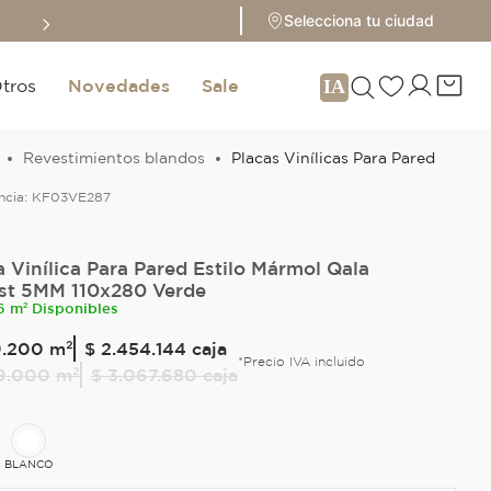
Sale hasta 70% 
Selecciona tu ciudad
tros
Novedades
Sale
Revestimientos blandos
Placas Vinílicas Para Pared
ncia:
KF03VE287
a Vinílica Para Pared Estilo Mármol Qala
st 5MM 110x280 Verde
6 m² Disponibles
9
.
200
m²
$ 2.454.144
caja
*Precio IVA incluido
9
.
000
m²
$ 3.067.680
caja
BLANCO