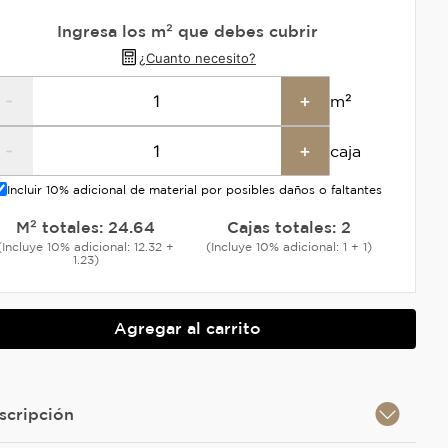
Ingresa los m² que debes cubrir
¿Cuanto necesito?
-
+
m²
-
+
caja
Incluir 10% adicional de material por posibles daños o faltantes
M² totales:
24.64
Cajas totales:
2
(Incluye 10% adicional: 12.32 +
(Incluye 10% adicional: 1 + 1)
1.23)
Agregar al carrito
scripción