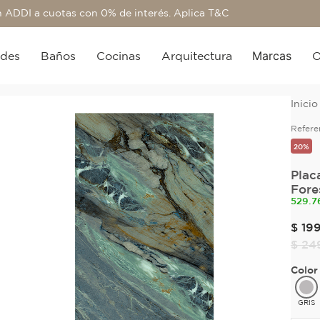
 ADDI a cuotas con 0% de interés. Aplica T&C
Marcas
edes
Baños
Cocinas
Arquitectura
O
Refere
20%
Plac
Fore
529.7
$
19
$
24
Color
GRIS