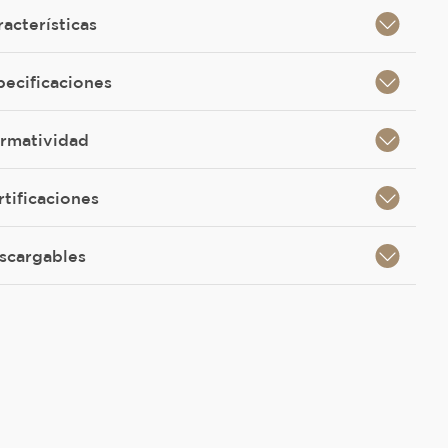
racterísticas
pecificaciones
rmatividad
rtificaciones
scargables