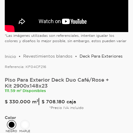
*Las imágenes utilizadas son referenciales, intentan igualar los
colores y diseños lo mejor posible, sin embargo, estos pueden variar
Revestimientos blandos
Deck Para Exteriores
Referencia:
KF04CF216
Piso Para Exterior Deck Duo Café/Rose +
Kit 2900x148x23
111.59 m² Disponibles
$
330
.
000
m²
$ 708.180
caja
*Precio IVA incluido
Color
NEGRO
MAPLE