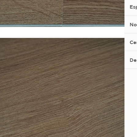
Es
No
Ce
De