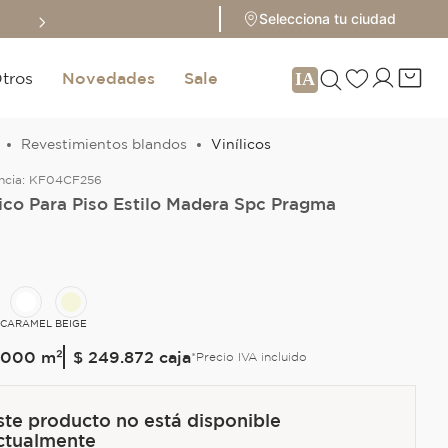
Sale hasta 70% 
Selecciona tu ciudad
tros
Novedades
Sale
Revestimientos blandos
Vinílicos
ncia:
KF04CF256
lico Para Piso Estilo Madera Spc Pragma
CARAMEL
BEIGE
000
m²
$ 249.872
caja
*Precio IVA incluido
ste producto no está disponible
ctualmente