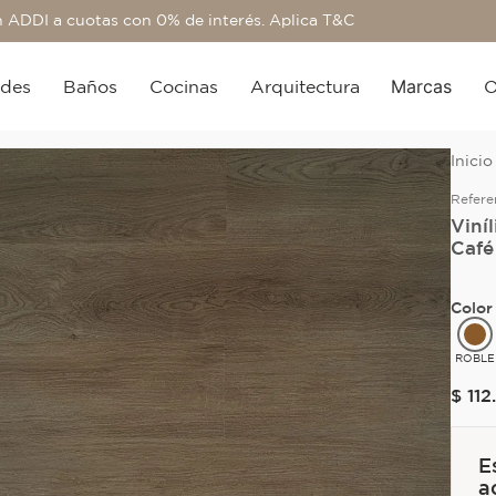
 ADDI a cuotas con 0% de interés. Aplica T&C
Marcas
edes
Baños
Cocinas
Arquitectura
O
Refere
Viní
Café
Color
ROBLE
$
112
.
E
a