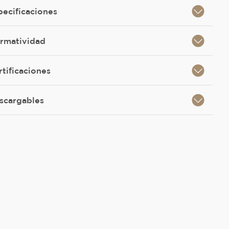
pecificaciones
rmatividad
rtificaciones
scargables