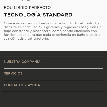
EQUILIBRIO PERFECTO
TECNOLOGÍA STANDARD
Ofrece un consumo diseñado para brindar total confort y
disfrute en cada uso. Sus griferías y regaderas aseguran un
flujo constante y placentero, combinando eficiencia con
funcionalidad para que cada experiencia en baño o cocina
sea cómoda y satisfactoria.
NUESTRA COMPAÑÍA
SERVICIOS
CONTACTO Y AYUDA