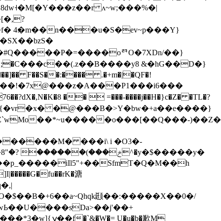
�� F��S��:�
��� .�+m�|�QF�!
wMo��*~u�����o���[��Q���-)��Z�dm
�p_�����iIl5"+��SfmT�Q�M��h
\O�$��B�+6��a~Qhqk颋��:�����X��0�/
= U�u�b�歉M