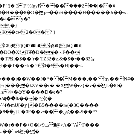
$$3�H���8�Ͻ�p~��\¾����H�����Jr��w-
�4�y�?
��}
�T?Ջi�$��[r� TZ32�z.&�$�/��82늇
n����t��W��f�*��M���,��`'qy��N#
=ɖ����kZV��r� �XW�ez{�v��L�8!�
.z4<�ֆY����D�e�?
^f�mU[�y |�B5����ѩ(�3Q����