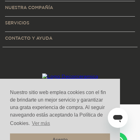
NUESTRA COMPAÑÍA
SERVICIOS
CONTACTO Y AYUDA
Nuestro sitio web emplea cookies con el fin
de brindarte un mejor servicio y garantizar
una grata experiencia de compra. Al seguir
navegando estás aceptando la Política de
Medios de pago y sitio seguro
Cookies.
Ver más
Acepto