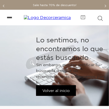
Sale hasta 70% de descuento!
Lo sentimos, no
encontramos lo que
estás buscando
Sin embargo, puedes rectificar tu
búsqueda o seguir las
recomendaciones que tenemos para
ti.
Volver al inicio