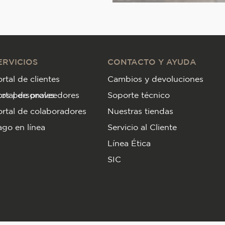
ERVICIOS
CONTACTO Y AYUDA
rtal de clientes
Cambios y devoluciones
tos personales
ortal de proveedores
Soporte técnico
rtal de colaboradores
Nuestras tiendas
go en línea
Servicio al Cliente
Línea Ética
SIC