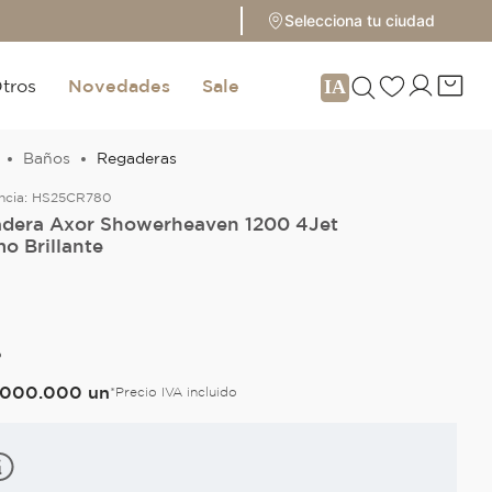
Selecciona tu ciudad
tros
Novedades
Sale
Baños
Regaderas
ncia:
HS25CR780
dera Axor Showerheaven 1200 4Jet
o Brillante
O
000
.
000
un
*Precio IVA incluido