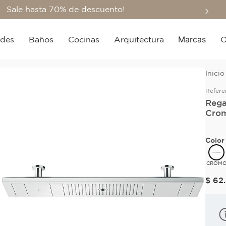
Sale hasta 70% de descuento!
Marcas
edes
Baños
Cocinas
Arquitectura
O
Refere
Rega
Crom
Color
CROM
$
62
.