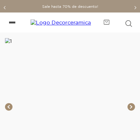
Sale hasta 70% de descuento!