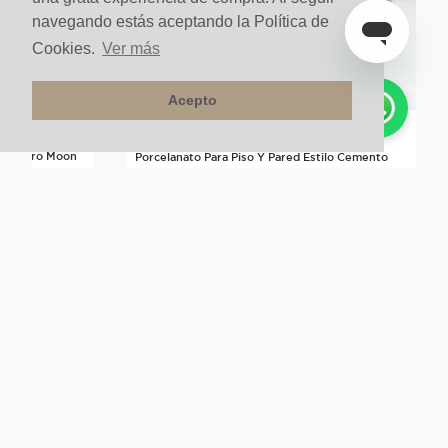
navegando estás aceptando la Política de
Cookies.
Ver más
Acepto
lo Neutro Moon
Porcelanato Para Piso Y Pared Estilo Cemento
Tempo 60x60 Blanco
$
99
.
400
m²
Más de este color