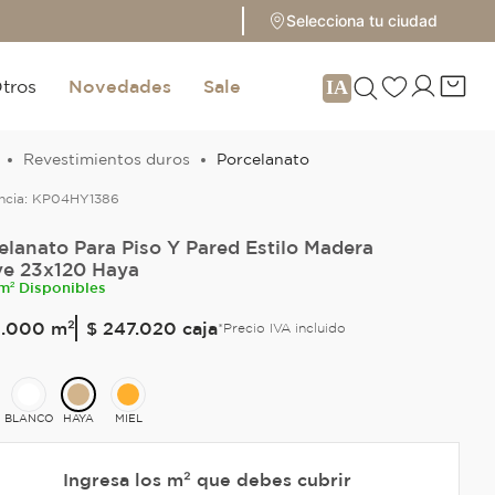
Selecciona tu ciudad
tros
Novedades
Sale
Revestimientos duros
Porcelanato
ncia:
KP04HY1386
elanato Para Piso Y Pared Estilo Madera
e 23x120 Haya
m² Disponibles
9
.
000
m²
$ 247.020
caja
*Precio IVA incluido
BLANCO
HAYA
MIEL
Ingresa los m² que debes cubrir