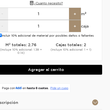
¿Cuanto necesito?
-
+
m²
-
+
caja
Incluir 10% adicional de material por posibles daños o faltantes
M² totales:
2.76
Cajas totales:
2
(Incluye 10% adicional: 1.38 +
(Incluye 10% adicional: 1 + 1)
0.14)
Agregar al carrito
scripción