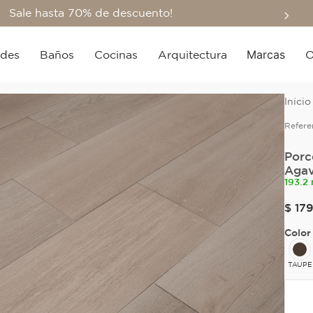
Sale hasta 70% de descuento!
Marcas
edes
Baños
Cocinas
Arquitectura
O
Refere
Porc
Agav
193.2 
$
17
Color
TAUPE