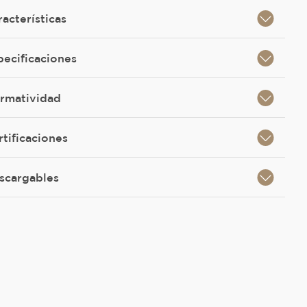
racterísticas
pecificaciones
rmatividad
rtificaciones
scargables