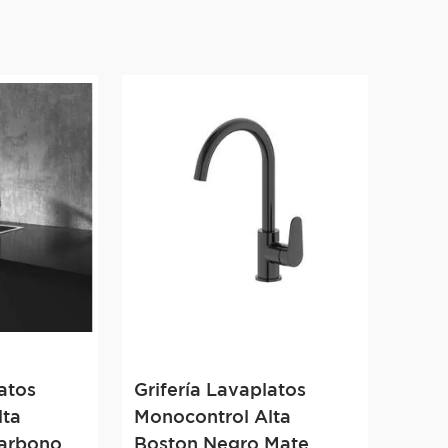
atos
Grifería Lavaplatos
lta
Monocontrol Alta
arbono
Boston Negro Mate