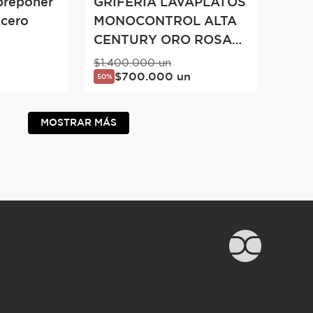
breponer
GRIFERÍA LAVAPLATOS
Acero
MONOCONTROL ALTA
CENTURY ORO ROSA
MATE
$
1
.
400
.
000
un
$
700
.
000
un
50%
MOSTRAR MÁS