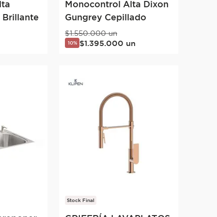
lta
Monocontrol Alta Dixon
Brillante
Gungrey Cepillado
$
1
.
550
.
000
un
$
1
.
395
.
000
un
10%
Stock Final