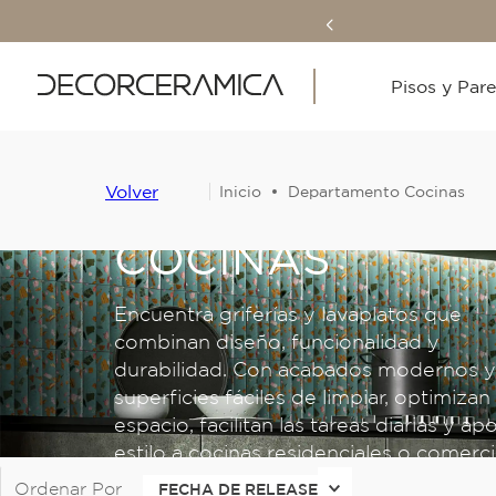
Pisos y Par
Volver
Departamento Cocinas
COCINAS
Encuentra griferías y lavaplatos que
combinan diseño, funcionalidad y
durabilidad. Con acabados modernos y
superficies fáciles de limpiar, optimizan
espacio, facilitan las tareas diarias y ap
estilo a cocinas residenciales o comerci
Ordenar Por
FECHA DE RELEASE