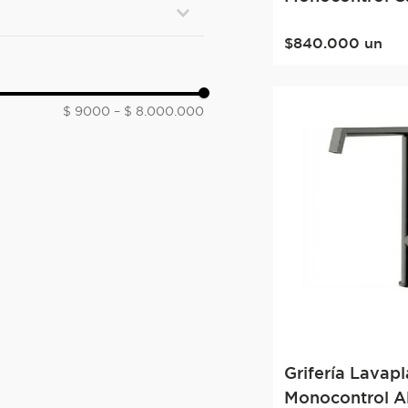
Negro Mate
$
840
.
000
un
$ 9000
–
$ 8.000.000
Grifería Lavapl
Monocontrol A