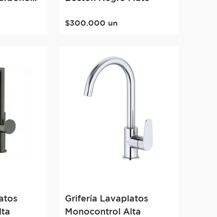
$
300
.
000
un
atos
Grifería Lavaplatos
lta
Monocontrol Alta