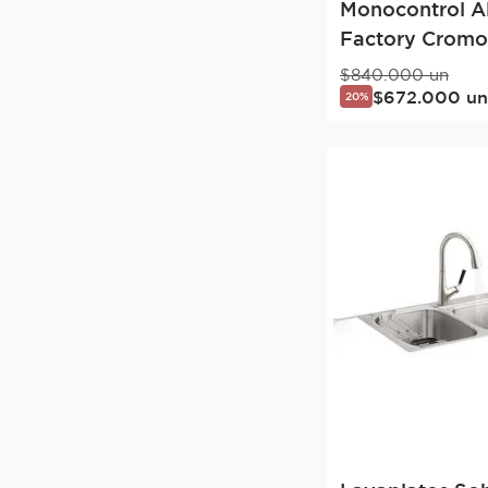
Monocontrol A
Factory Cromo 
$
840
.
000
un
$
672
.
000
un
20%