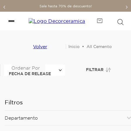
Sale hasta 70% de descuento!
Volver
All Cemento
Ordenar Por
FILTRAR
FECHA DE RELEASE
Filtros
Departamento
Revestimientos duros
(
157
)