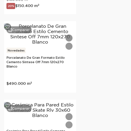
$
150
.
400
m²
20%
Comparar
Novedades
Porcelanato De Gran Formato Estilo
Cemento Sintese Off 7mm 120x270
Blanco
$
490
.
000
m²
Comparar
Cerámica Para Pared Estilo Cemento