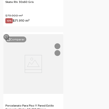
Skate Rlv 30x60 Gris
$
79
.
900
m²
$
71
.
910
m²
10%
Comparar
Porcelanato Para Piso Y Pared Estilo