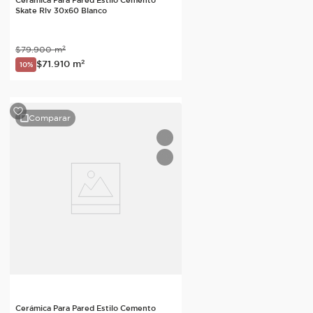
Skate Rlv 30x60 Blanco
$
79
.
900
m²
$
71
.
910
m²
10%
Comparar
Cerámica Para Pared Estilo Cemento