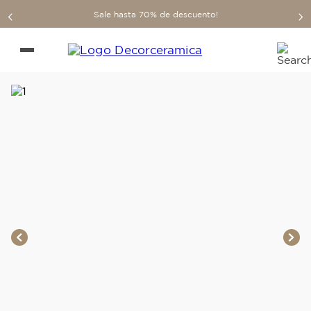
Sale hasta 70% de descuento!