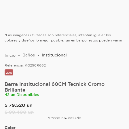
*Las imágenes utilizadas son referenciales, intentan igualar los
colores y diseños lo mejor posible, sin embargo, estos pueden variar
Baños
Institucional
Referencia:
KG25CR662
20%
Barra Institucional 60CM Tecnick Cromo
Brillante
42 un Disponibles
$
79
.
520
un
$
99
.
400
un
*Precio IVA incluido
Color