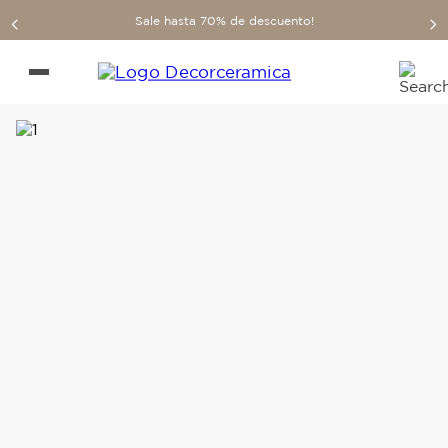
Sale hasta 70% de descuento!