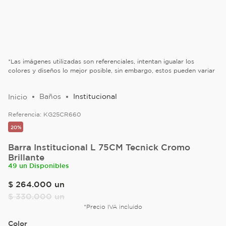
*Las imágenes utilizadas son referenciales, intentan igualar los
colores y diseños lo mejor posible, sin embargo, estos pueden variar
Baños
Institucional
Referencia:
KG25CR660
20%
Barra Institucional L 75CM Tecnick Cromo
Brillante
49 un Disponibles
$
264
.
000
un
$
330
.
000
un
*Precio IVA incluido
Color