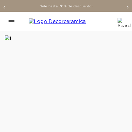
Sale hasta 70% de descuento!