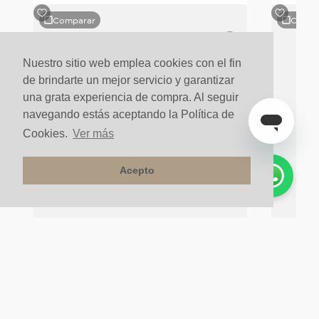
Comparar
Compa
o
Nuestro sitio web emplea cookies con el fin
de brindarte un mejor servicio y garantizar
una grata experiencia de compra. Al seguir
navegando estás aceptando la Política de
Cookies.
Ver más
Acepto
Stock Final
Orinal Sus
SANITARIO INSTITUCIONAL SULTAN
CON/SOPORT Y TAP/TAZ
$
2
.
000
.
000
un
$
750
.
00