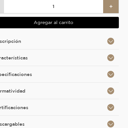
＋
Agregar al carrito
scripción
racterísticas
pecificaciones
rmatividad
rtificaciones
scargables