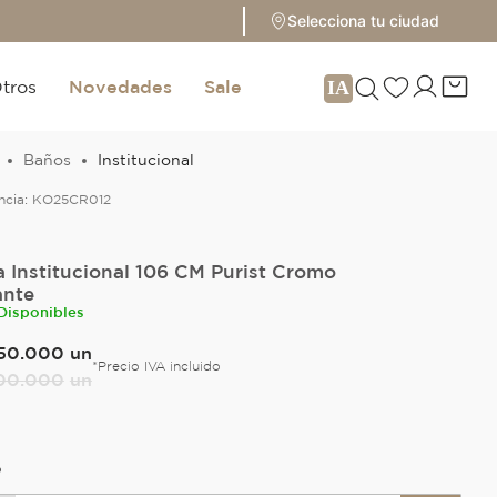
Selecciona tu ciudad
tros
Novedades
Sale
Baños
Institucional
ncia:
KO25CR012
a Institucional 106 CM Purist Cromo
ante
 Disponibles
50
.
000
un
*Precio IVA incluido
00
.
000
un
O