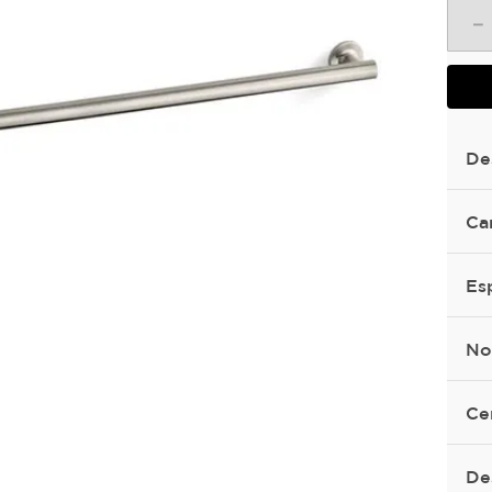
－
De
Ca
Es
No
Ce
De