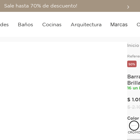
Sale hasta 70% de descuento!
Marcas
edes
Baños
Cocinas
Arquitectura
O
Refere
50%
Barr
Brill
16 un
$
1
.
0
$
2
.
1
Color
CROM