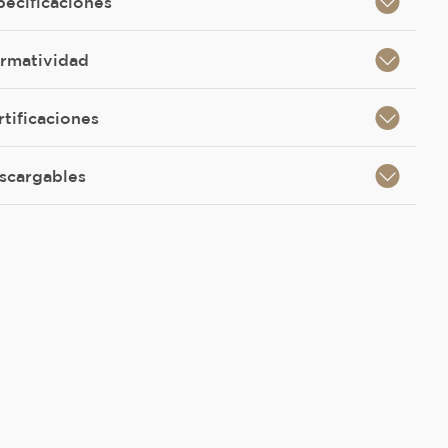
pecificaciones
rmatividad
rtificaciones
scargables