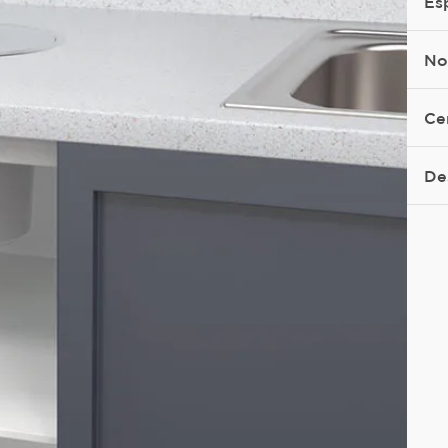
Es
No
Ce
De