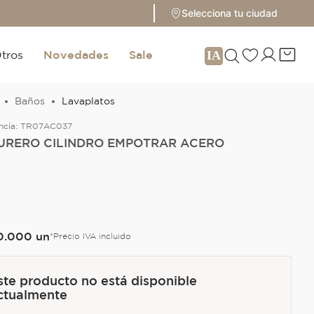
Selecciona tu ciudad
tros
Novedades
Sale
Baños
Lavaplatos
ncia:
TR07AC037
URERO CILINDRO EMPOTRAR ACERO
O
0
.
000
un
*Precio IVA incluido
ste producto no está disponible
ctualmente