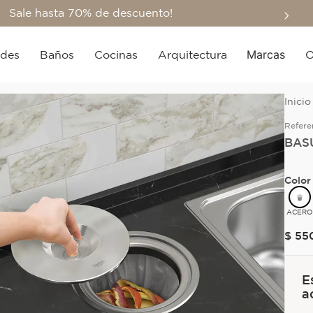
Sale hasta 70% de descuento!
Marcas
edes
Baños
Cocinas
Arquitectura
O
Refere
BAS
Color
ACER
$
55
E
a