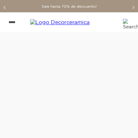
Sale hasta 70% de descuento!