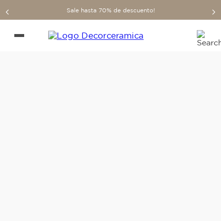
Sale hasta 70% de descuento!