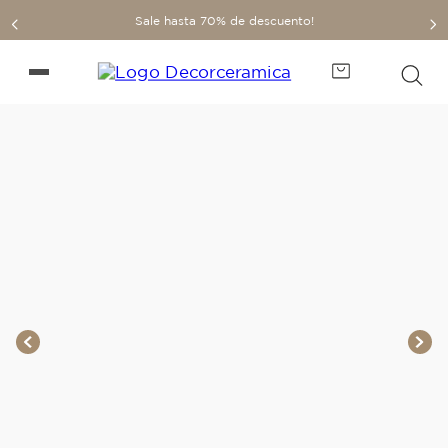
Sale hasta 70% de descuento!