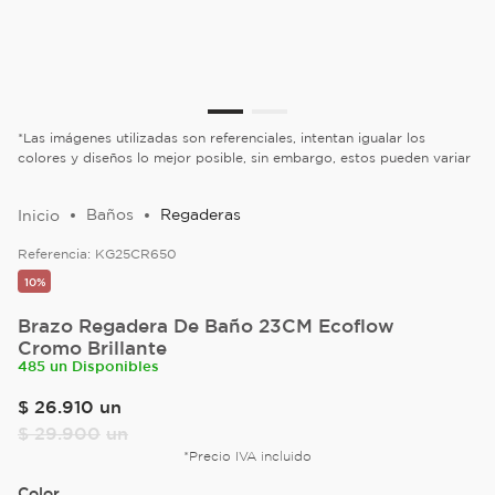
*Las imágenes utilizadas son referenciales, intentan igualar los
colores y diseños lo mejor posible, sin embargo, estos pueden variar
Baños
Regaderas
Referencia:
KG25CR650
10%
Brazo Regadera De Baño 23CM Ecoflow
Cromo Brillante
485 un Disponibles
$
26
.
910
un
$
29
.
900
un
*Precio IVA incluido
Color