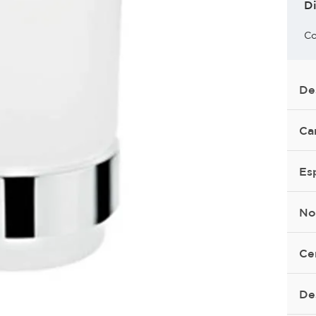
D
Co
De
Ca
Es
No
Ce
De