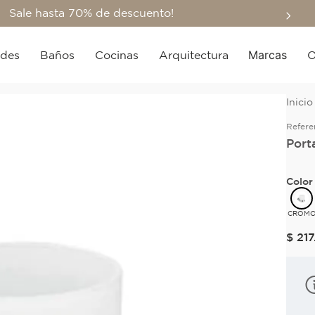
Sale hasta 70% de descuento!
Marcas
edes
Baños
Cocinas
Arquitectura
O
Refere
Port
Color
CROM
$
217