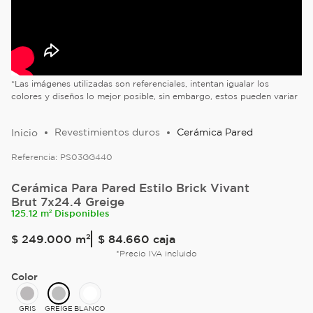
*Las imágenes utilizadas son referenciales, intentan igualar los
colores y diseños lo mejor posible, sin embargo, estos pueden variar
Revestimientos duros
Cerámica Pared
Referencia:
PS03GG440
Cerámica Para Pared Estilo Brick Vivant
Brut 7x24.4 Greige
125.12 m² Disponibles
$
249
.
000
m²
$ 84.660
caja
*Precio IVA incluido
Color
GRIS
GREIGE
BLANCO