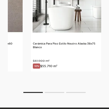
ime 60x60
Cerámica Para Piso Estilo Neutro Alaska 38x75
Blanco
$
61
.
900
m²
$
55
.
710
m²
10%