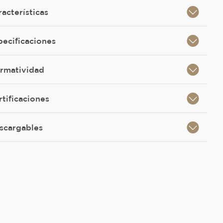
racterísticas
pecificaciones
rmatividad
rtificaciones
scargables