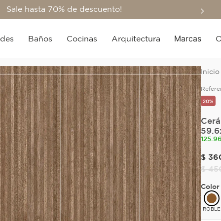
Sale hasta 70% de descuento!
Marcas
edes
Baños
Cocinas
Arquitectura
O
Refere
20%
Cerá
59.6
125.9
$
36
$
45
Color
ROBLE