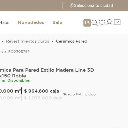
Selecciona tu ciudad
tros
Novedades
Sale
Revestimientos duros
Cerámica Pared
ncia:
PO03OE797
mica Para Pared Estilo Madera Line 3D
x150 Roble
6 m² Disponibles
0
.
000
m²
$ 964.800
caja
*Precio IVA incluido
0
.
000
m²
$ 1.206.000
caja