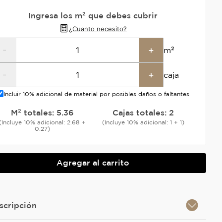
Ingresa los m² que debes cubrir
¿Cuanto necesito?
-
+
m²
-
+
caja
Incluir 10% adicional de material por posibles daños o faltantes
M² totales:
5.36
Cajas totales:
2
(Incluye 10% adicional: 2.68 +
(Incluye 10% adicional: 1 + 1)
0.27)
Agregar al carrito
scripción