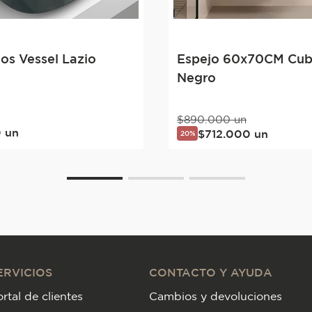
s Vessel Lazio
Espejo 60x70CM Cub
Negro
$
890
.
000
un
0
un
$
712
.
000
un
20%
ERVICIOS
CONTACTO Y AYUDA
rtal de clientes
Cambios y devoluciones