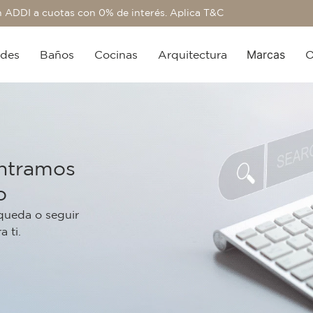
 ADDI a cuotas con 0% de interés. Aplica T&C
Marcas
edes
Baños
Cocinas
Arquitectura
O
ontramos
o
queda o seguir
 ti.