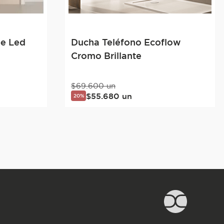
e Led
Ducha Teléfono Ecoflow
Cromo Brillante
$
69
.
600
un
$
55
.
680
un
20%