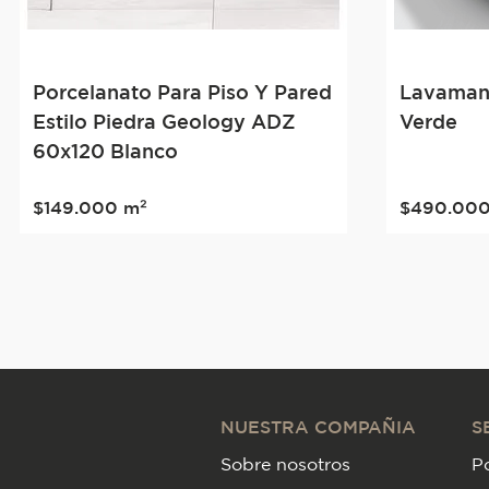
Porcelanato Para Piso Y Pared
Lavamano
Estilo Piedra Geology ADZ
Verde
60x120 Blanco
$
149
.
000
m²
$
490
.
00
NUESTRA COMPAÑIA
S
Sobre nosotros
Po