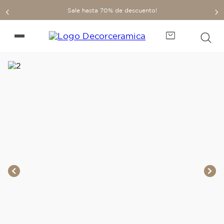
Sale hasta 70% de descuento!