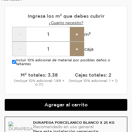
Ingresa los m² que debes cubrir
¿Cuanto necesito?
-
+
m²
-
+
caja
Incluir 10% adicional de material por posibles daños o
faltantes
M² totales:
3.38
Cajas totales:
2
(Incluye 10% adicional: 1.69 +
(Incluye 10% adicional: 1 + 1)
0.17)
Agregar al carrito
DURAPEGA PORCELANICO BLANCO X 25 KG
Recomendado
en uso general
Para esta instalación se
necesita: