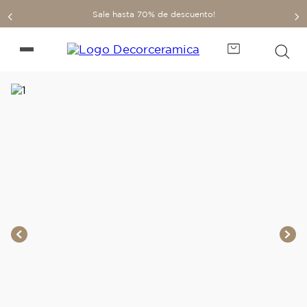
Sale hasta 70% de descuento!