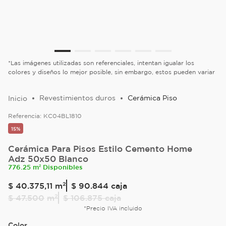
*Las imágenes utilizadas son referenciales, intentan igualar los
colores y diseños lo mejor posible, sin embargo, estos pueden variar
Revestimientos duros
Cerámica Piso
Referencia:
KC04BL1810
15%
Cerámica Para Pisos Estilo Cemento Home
Adz 50x50 Blanco
776.25 m² Disponibles
$
40
.
375
,
11
m²
$ 90.844
caja
$
47
.
500
m²
$ 106.875
caja
*Precio IVA incluido
Color