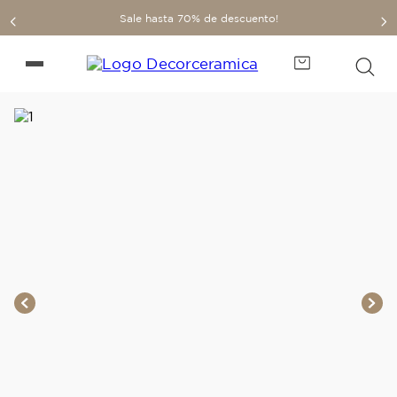
Sale hasta 70% de descuento!