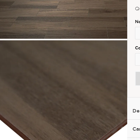
Q
De
Ca