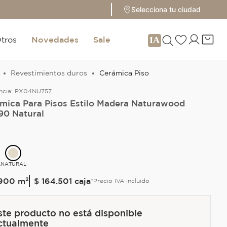
Selecciona tu ciudad
tros
Novedades
Sale
Revestimientos duros
Cerámica Piso
ncia:
PX04NU757
mica Para Pisos Estilo Madera Naturawood
90 Natural
L
NATURAL
900
m²
$ 164.501
caja
*Precio IVA incluido
ste producto no está disponible
ctualmente