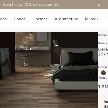
Sale hasta 70% de descuento!
Marcas
edes
Baños
Cocinas
Arquitectura
O
Refere
Cerá
20x 
Color
NOGA
$
91
.
E
a