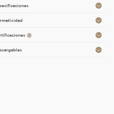
pecificaciones
rmatividad
rtificaciones
2
scargables