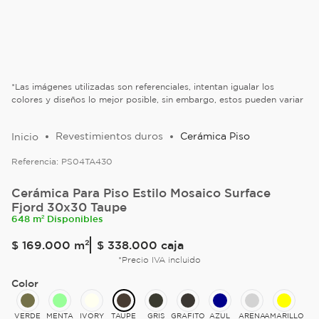
*Las imágenes utilizadas son referenciales, intentan igualar los
colores y diseños lo mejor posible, sin embargo, estos pueden variar
Revestimientos duros
Cerámica Piso
Referencia:
PS04TA430
Cerámica Para Piso Estilo Mosaico Surface
Fjord 30x30 Taupe
648 m² Disponibles
$
169
.
000
m²
$ 338.000
caja
*Precio IVA incluido
Color
VERDE
MENTA
IVORY
TAUPE
GRIS
GRAFITO
AZUL
ARENA
AMARILLO