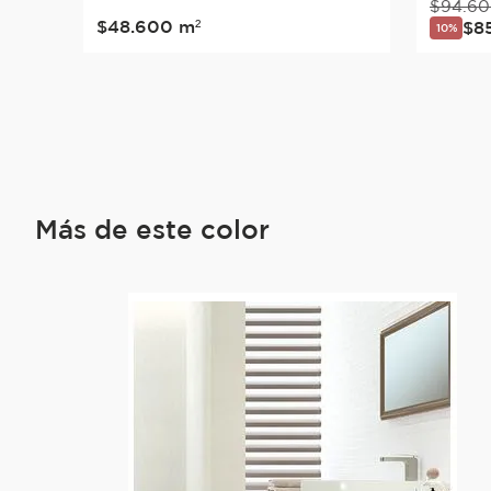
$
94
.
60
$
48
.
600
m²
$
8
10%
Más de este color