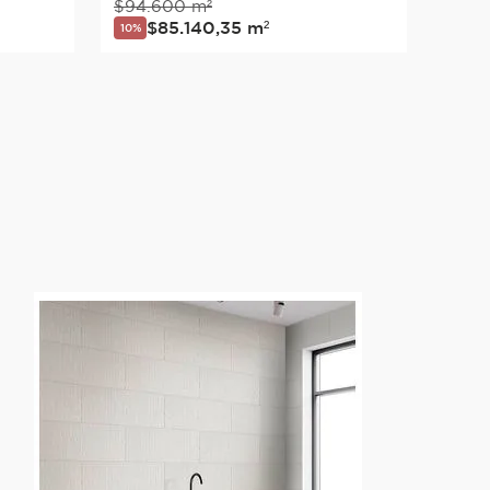
$
94
.
600
m²
$
85
.
140
,
35
m²
10%