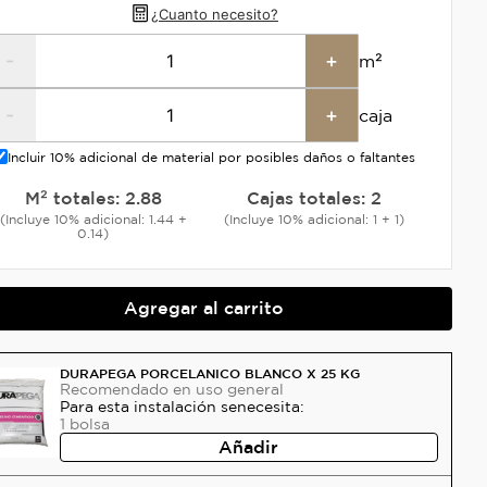
¿Cuanto necesito?
-
+
m²
-
+
caja
Incluir 10% adicional de material por posibles daños o faltantes
M² totales:
2.88
Cajas totales:
2
(Incluye 10% adicional: 1.44 +
(Incluye 10% adicional: 1 + 1)
0.14)
Agregar al carrito
DURAPEGA PORCELANICO BLANCO X 25 KG
Recomendado
en uso general
Para esta instalación se
necesita:
1
bolsa
Añadir