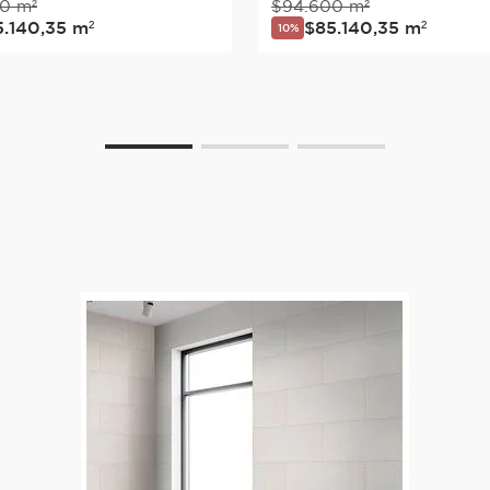
0
m²
$
94
.
600
m²
5
.
140
,
35
m²
$
85
.
140
,
35
m²
10%