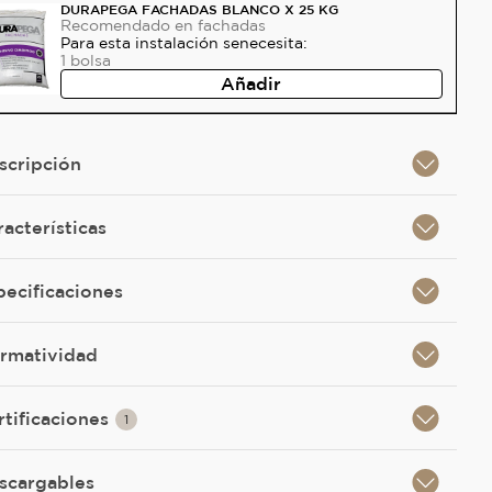
DURAPEGA FACHADAS BLANCO X 25 KG
Recomendado
en fachadas
Para esta instalación se
necesita:
1
bolsa
Añadir
scripción
racterísticas
pecificaciones
rmatividad
rtificaciones
1
scargables