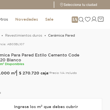
Selecciona tu ciudad
tros
Novedades
Sale
Revestimientos duros
Cerámica Pared
ncia:
AB03BL107
mica Para Pared Estilo Cemento Code
20 Blanco
 m² Disponibles
.
000
m²
$ 270.720
caja
*Precio IVA incluido
O
Ingresa los m² que debes cubrir