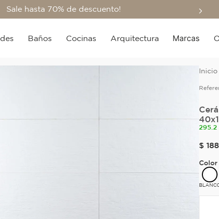
Sale hasta 70% de descuento!
Marcas
edes
Baños
Cocinas
Arquitectura
O
Refere
Cerá
40x1
295.2
$
188
Color
BLANC