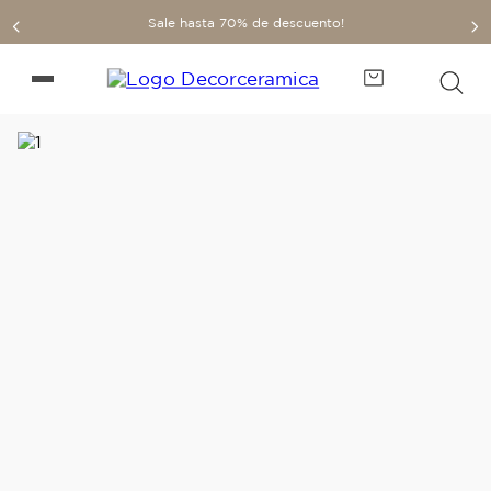
Sale hasta 70% de descuento!