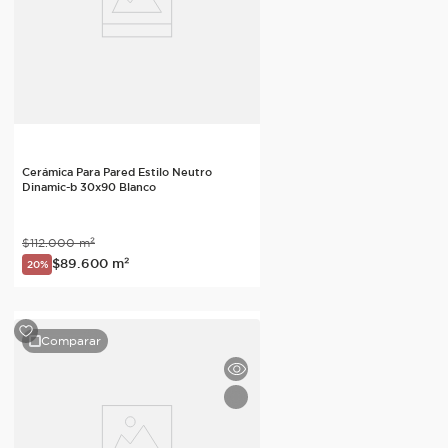
Cerámica Para Pared Estilo Neutro
Dinamic-b 30x90 Blanco
$
112
.
000
m²
$
89
.
600
m²
20%
Comparar