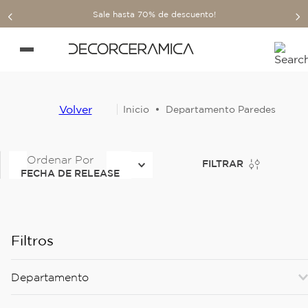
Sale hasta 70% de descuento!
Volver
Departamento Paredes
Ordenar Por
FILTRAR
FECHA DE RELEASE
Filtros
Departamento
Revestimientos duros
(
208
)