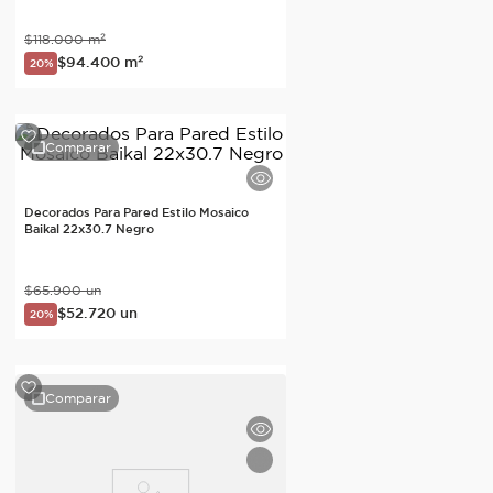
$
118
.
000
m²
$
94
.
400
m²
20%
Comparar
Decorados Para Pared Estilo Mosaico
Baikal 22x30.7 Negro
$
65
.
900
un
$
52
.
720
un
20%
Comparar