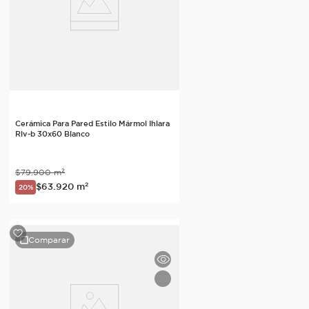
Cerámica Para Pared Estilo Mármol Ihlara
Rlv-b 30x60 Blanco
$
79
.
900
m²
$
63
.
920
m²
20%
Comparar