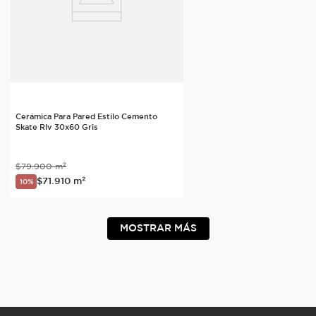
Cerámica Para Pared Estilo Cemento
Skate Rlv 30x60 Gris
$
79
.
900
m²
$
71
.
910
m²
10%
MOSTRAR MÁS