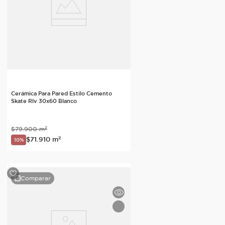
Cerámica Para Pared Estilo Cemento
Skate Rlv 30x60 Blanco
$
79
.
900
m²
$
71
.
910
m²
10%
Comparar