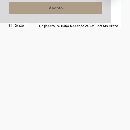
Acepto
rban Sin Brazo
Regadera De Baño Redonda 20CM Loft Sin Brazo
Negro Mate
$
135
.
000
un
Más de este color