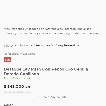
*Las imágenes utilizadas son referenciales, intentan igualar los
colores y diseños lo mejor posible, sin embargo, estos pueden variar
Baños
Desagues Y Complementos
Referencia:
HS25OR534
50%
Desague Lav Push Con Rebos Oro Cepilla
Dorado Cepillado
5 un Disponibles
$
345
.
000
un
$
690
.
000
un
*Precio IVA incluido
Color