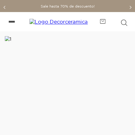
Sale hasta 70% de descuento!