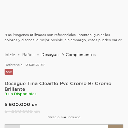
*Las imágenes utilizadas son referenciales, intentan igualar los
colores y diseños lo mejor posible, sin embargo, estos pueden variar
Baños
Desagues Y Complementos
Referencia:
KO38CR012
50%
Desague Tina Clearflo Pvc Cromo Br Cromo
Brillante
9 un Disponibles
$
600
.
000
un
$
1
.
200
.
000
un
*Precio IVA incluido