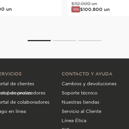
$
112
.
000
un
00
un
$
100
.
800
un
10%
ERVICIOS
CONTACTO Y AYUDA
rtal de clientes
Cambios y devoluciones
tos personales
ortal de proveedores
Soporte técnico
rtal de colaboradores
Nuestras tiendas
go en línea
Servicio al Cliente
Línea Ética