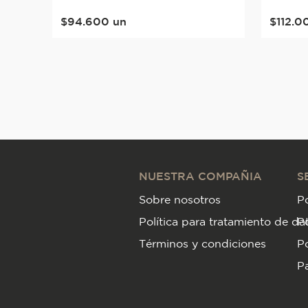
$
94
.
600
un
$
112
.
0
NUESTRA COMPAÑIA
S
Sobre nosotros
Po
Política para tratamiento de da
P
Términos y condiciones
Po
Pa