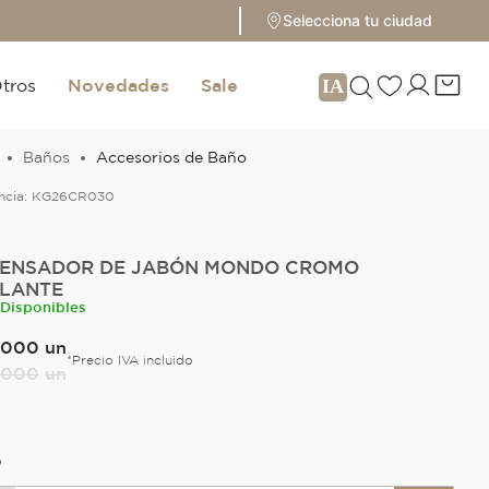
Selecciona tu ciudad
tros
Novedades
Sale
Baños
Accesorios de Baño
ncia:
KG26CR030
PENSADOR DE JABÓN MONDO CROMO
LLANTE
 Disponibles
000
un
*Precio IVA incluido
000
un
O