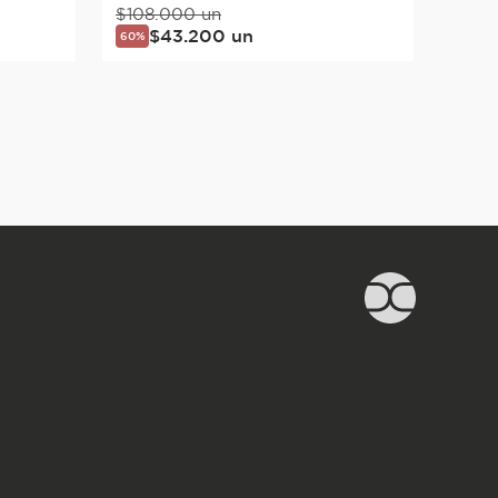
$
108
.
000
un
$
43
.
200
un
60%