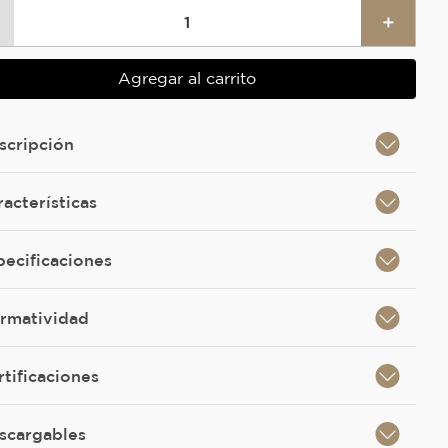
＋
Agregar al carrito
scripción
racterísticas
pecificaciones
rmatividad
rtificaciones
scargables