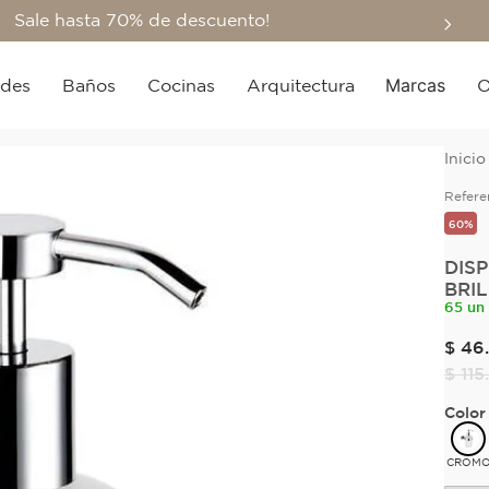
Sale hasta 70% de descuento!
Marcas
edes
Baños
Cocinas
Arquitectura
O
Refere
60%
DIS
BRI
65 un
$
46
.
$
115
.
Color
CROM