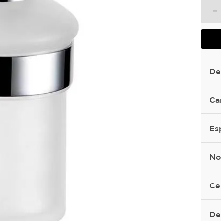
－
De
Ca
Es
No
Ce
De