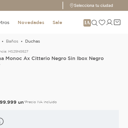
Selecciona tu ciudad
tros
Novedades
Sale
Baños
Duchas
ncia:
HS25NG527
a Monoc Ax Citterio Negro Sin Ibox Negro
e
O
99
.
999
un
*Precio IVA incluido