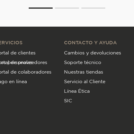
ERVICIOS
CONTACTO Y AYUDA
rtal de clientes
Cambios y devoluciones
tos personales
ortal de proveedores
Soporte técnico
rtal de colaboradores
Nuestras tiendas
go en línea
Servicio al Cliente
Línea Ética
SIC