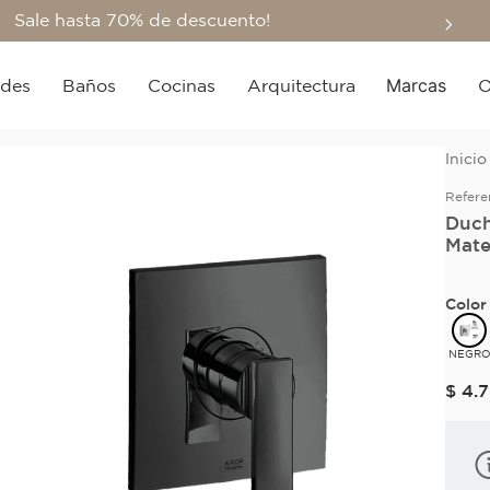
Sale hasta 70% de descuento!
Marcas
edes
Baños
Cocinas
Arquitectura
O
Refere
Duch
Mat
Color
NEGR
$
4
.
7