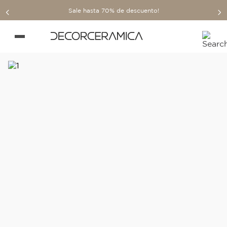
Sale hasta 70% de descuento!