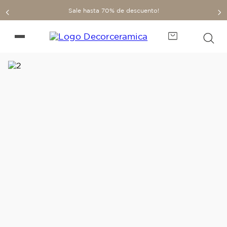
Sale hasta 70% de descuento!